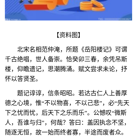
【资料图】
北宋名相范仲淹，所题《岳阳楼记》可谓
千古绝唱，世人备崇。恰癸卯三春，余凭吊斯
楼，仰瞻遗记，思潮腾涌。赋文尝求未论，抒
怀以答贤圣。
题记谆谆，信条昭昭。若达古仁人上善厚
德之心境，惟“不以物喜，不以己悲”，必“先天
下之忧而忧，后天下之乐而乐”。公憾叹“微斯
人，吾谁与归”，何哉？答曰：盖因执念不坚，
随逐无恒，故一始而终者寡，半途而废者众。