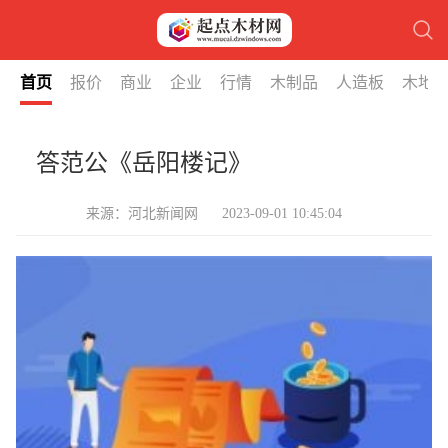
首页
报价
商业
企业
行情
木制品
人造板
木地
答范公《岳阳楼记》
来源：河北新闻网
2023-09-01 10:45:04