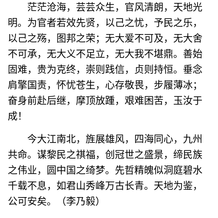
茫茫沧海，芸芸众生，官风清朗，天地光
明。为官者若效先贤，以己之忧，予民之乐，
以己之殇，图邦之荣；无大爱不可及，无大舍
不可承，无大义不足立，无大我不堪鼎。善始
固难，贵为克终，崇则践信，贞则持恒。垂念
肩擎国责，怀忧苍生，心存敬畏，步履薄冰；
奋身前赴后继，摩顶放踵，艰难困苦，玉汝于
成！
今大江南北，旌展雄风，四海同心，九州
共命。谋黎民之祺福，创冠世之盛景，缔民族
之伟业，圆中国之绮梦。先哲精魄似洞庭碧水
千载不息，如君山秀峰万古长青。天地为鉴，
公可安矣。（李乃毅）