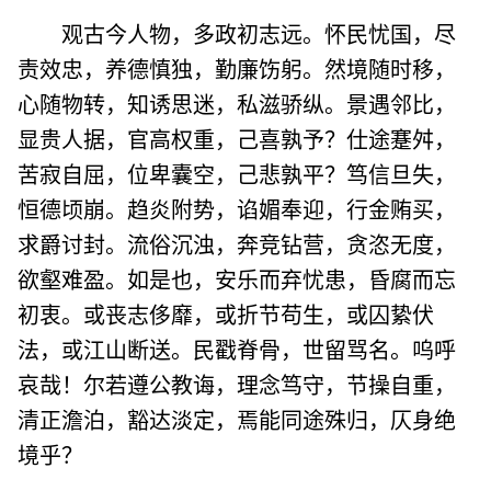
观古今人物，多政初志远。怀民忧国，尽
责效忠，养德慎独，勤廉饬躬。然境随时移，
心随物转，知诱思迷，私滋骄纵。景遇邻比，
显贵人据，官高权重，己喜孰予？仕途蹇舛，
苦寂自屈，位卑囊空，己悲孰平？笃信旦失，
恒德顷崩。趋炎附势，谄媚奉迎，行金贿买，
求爵讨封。流俗沉浊，奔竞钻营，贪恣无度，
欲壑难盈。如是也，安乐而弃忧患，昏腐而忘
初衷。或丧志侈靡，或折节苟生，或囚絷伏
法，或江山断送。民戳脊骨，世留骂名。呜呼
哀哉！尔若遵公教诲，理念笃守，节操自重，
清正澹泊，豁达淡定，焉能同途殊归，仄身绝
境乎？