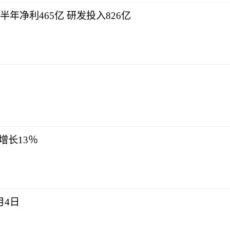
半年净利465亿 研发投入826亿
增长13％
月4日