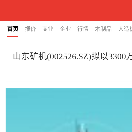
首页
报价
商业
企业
行情
木制品
人造
山东矿机(002526.SZ)拟以330