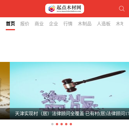
首页
报价
商业
企业
行情
木制品
人造板
木地
天津实现村（居）法律顾问全覆盖 已有村(居)法律顾问1740人